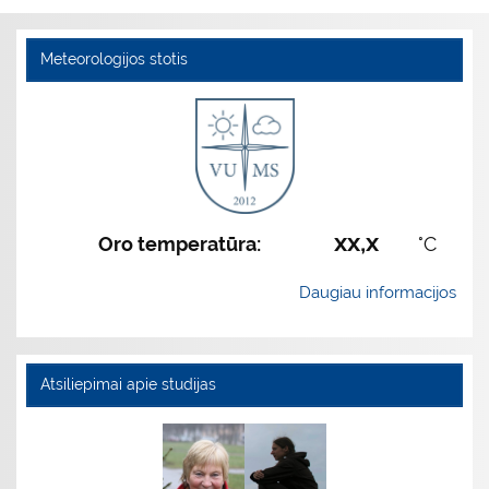
Meteorologijos stotis
xx,x
Oro temperatūra:
°C
Daugiau informacijos
Atsiliepimai apie studijas