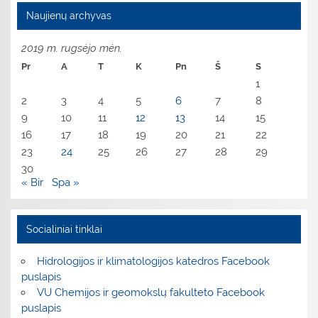
Naujienų archyvas
2019 m. rugsėjo mėn.
Pr
A
T
K
Pn
Š
S
1
2
3
4
5
6
7
8
9
10
11
12
13
14
15
16
17
18
19
20
21
22
23
24
25
26
27
28
29
30
« Bir
Spa »
Socialiniai tinklai
Hidrologijos ir klimatologijos katedros Facebook
puslapis
VU Chemijos ir geomokslų fakulteto Facebook
puslapis