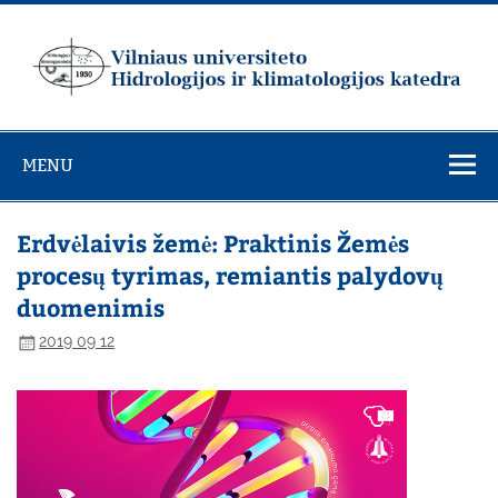
Skip
to
content
Vilniaus
universiteto
MENU
Hidrologijos ir
klimatologijos
katedra
Erdvėlaivis žemė: Praktinis Žemės
procesų tyrimas, remiantis palydovų
duomenimis
2019 09 12