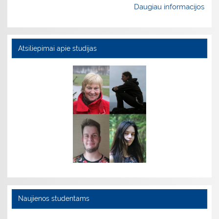
Daugiau informacijos
Atsiliepimai apie studijas
Naujienos studentams