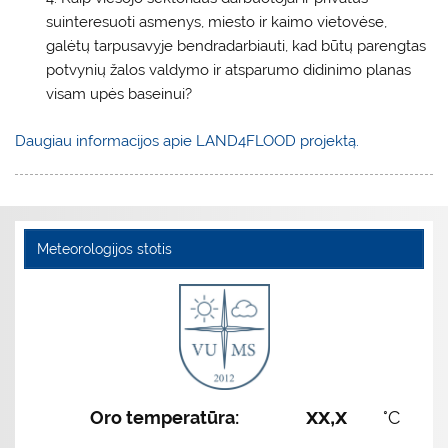
suinteresuoti asmenys, miesto ir kaimo vietovėse,
galėtų tarpusavyje bendradarbiauti, kad būtų parengtas
potvynių žalos valdymo ir atsparumo didinimo planas
visam upės baseinui?
Daugiau informacijos apie LAND4FLOOD projektą.
Meteorologijos stotis
xx,x
Oro temperatūra:
°C