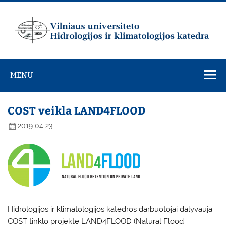
Skip
to
content
Vilniaus
universiteto
MENU
Hidrologijos ir
klimatologijos
katedra
COST veikla LAND4FLOOD
2019 04 23
Hidrologijos ir klimatologijos katedros darbuotojai dalyvauja
COST tinklo projekte LAND4FLOOD (Natural Flood