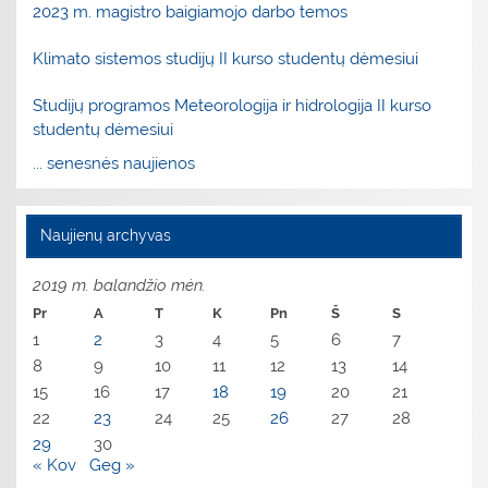
2023 m. magistro baigiamojo darbo temos
Klimato sistemos studijų II kurso studentų dėmesiui
Studijų programos Meteorologija ir hidrologija II kurso
studentų dėmesiui
... senesnės naujienos
Naujienų archyvas
2019 m. balandžio mėn.
Pr
A
T
K
Pn
Š
S
1
2
3
4
5
6
7
8
9
10
11
12
13
14
15
16
17
18
19
20
21
22
23
24
25
26
27
28
29
30
« Kov
Geg »