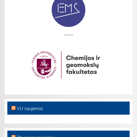
-----
VU naujienos