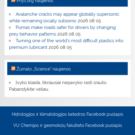
Phys.org naujienos
Avalanche cracks may appear globally supersonic
while remaining locally subsonic
2026 08 05
Pumas make roads safer for drivers by changing
prey behavior patterns
2026 08 05
Turning one of the world's most difficult plastics into
premium lubricant
2026 08 05
Žurnalo „Science” naujienos
Įvyko klaida, tikriausiai nepavyko rasti srauto.
Pabandykite vėliau.
Hidrologijos ir klimatologijos katedros Facebook puslapis
VU Chemijos ir geomokslų fakulteto Facebook puslapis