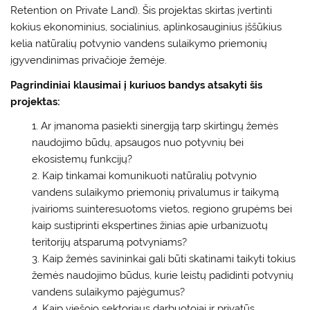
Retention on Private Land). Šis projektas skirtas įvertinti
kokius ekonominius, socialinius, aplinkosauginius įššūkius
kelia natūralių potvynio vandens sulaikymo priemonių
įgyvendinimas privačioje žemėje.
Pagrindiniai klausimai į kuriuos bandys atsakyti šis
projektas:
Ar įmanoma pasiekti
sinergiją tarp skirtingų žemės
naudojimo būdų, apsaugos nuo potyvnių bei
ekosistemų funkcijų?
Kaip tinkamai komunikuoti natūralių potvynio
vandens sulaikymo priemonių privalumus ir taikymą
įvairioms suinteresuotoms vietos, regiono grupėms bei
kaip sustiprinti ekspertines žinias apie urbanizuotų
teritorijų atsparumą potvyniams?
Kaip žemės savininkai gali būti skatinami taikyti tokius
žemės naudojimo būdus, kurie leistų padidinti potvynių
vandens sulaikymo pajėgumus?
Kaip viešojo sektoriaus darbuotojai ir privatūs