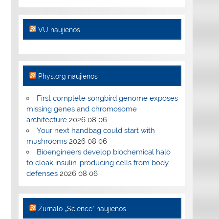
VU naujienos
Phys.org naujienos
First complete songbird genome exposes
missing genes and chromosome
architecture
2026 08 06
Your next handbag could start with
mushrooms
2026 08 06
Bioengineers develop biochemical halo
to cloak insulin-producing cells from body
defenses
2026 08 06
Žurnalo „Science” naujienos