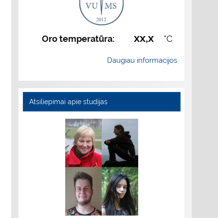
xx,x
Oro temperatūra:
°C
Daugiau informacijos
Atsiliepimai apie studijas