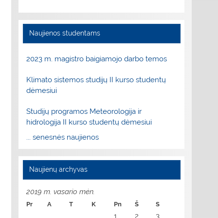
Naujienos studentams
2023 m. magistro baigiamojo darbo temos
Klimato sistemos studijų II kurso studentų
dėmesiui
Studijų programos Meteorologija ir
hidrologija II kurso studentų dėmesiui
... senesnės naujienos
Naujienų archyvas
2019 m. vasario mėn.
Pr
A
T
K
Pn
Š
S
1
2
3