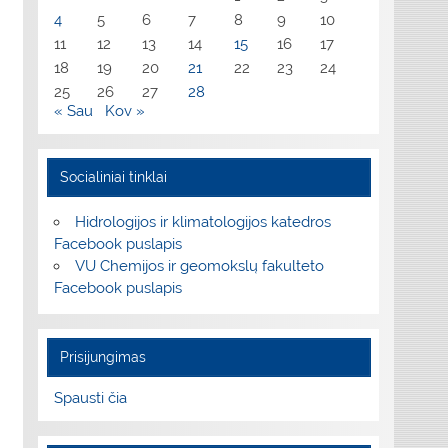
4
5
6
7
8
9
10
11
12
13
14
15
16
17
18
19
20
21
22
23
24
25
26
27
28
« Sau
Kov »
Socialiniai tinklai
Hidrologijos ir klimatologijos katedros
Facebook puslapis
VU Chemijos ir geomokslų fakulteto
Facebook puslapis
Prisijungimas
Spausti čia