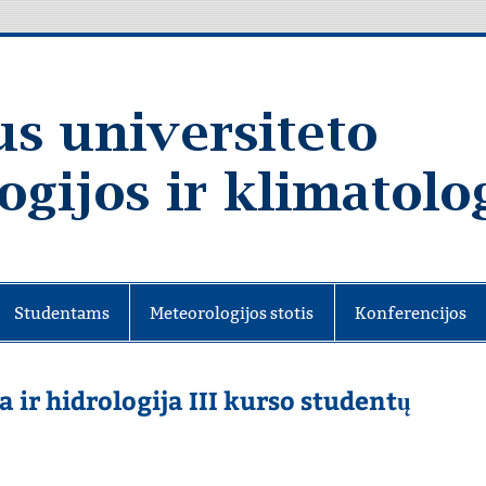
Studentams
Meteorologijos stotis
Konferencijos
 ir hidrologija III kurso studentų