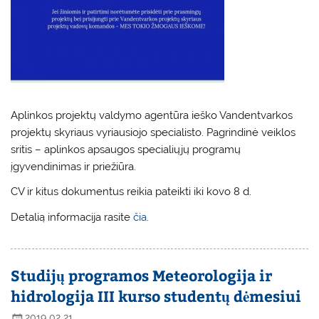
Aplinkos projektų valdymo agentūra ieško Vandentvarkos
projektų skyriaus vyriausiojo specialisto. Pagrindinė veiklos
sritis – aplinkos apsaugos specialiųjų programų
įgyvendinimas ir priežiū
ra.
CV ir kitus dokumentus reikia pateikti iki kovo 8 d.
Detalią informacija rasite
čia
.
Studijų programos Meteorologija ir
hidrologija III kurso studentų dėmesiui
2019 02 21