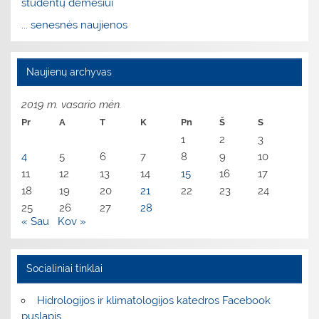
studentų dėmesiui
... senesnės naujienos
Naujienų archyvas
2019 m. vasario mėn.
Pr
A
T
K
Pn
Š
S
1
2
3
4
5
6
7
8
9
10
11
12
13
14
15
16
17
18
19
20
21
22
23
24
25
26
27
28
« Sau
Kov »
Socialiniai tinklai
Hidrologijos ir klimatologijos katedros Facebook
puslapis