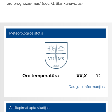
ir orų prognozavimas” (doc. G. Stankūnavičius).
Meteorologijos stotis
xx,x
Oro temperatūra:
°C
Daugiau informacijos
Atsiliepimai apie studijas