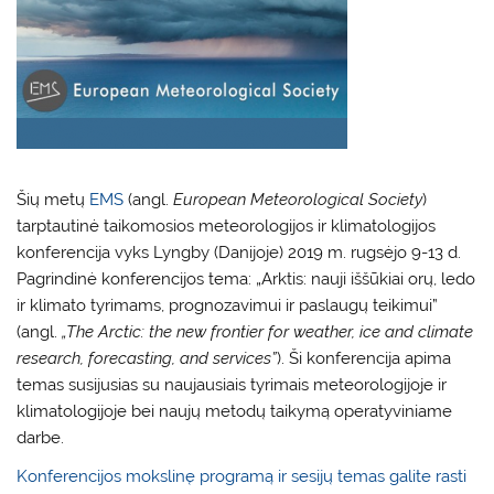
Šių metų
EMS
(angl.
European Meteorological Society
)
tarptautinė taikomosios meteorologijos ir klimatologijos
konferencija vyks Lyngby (Danijoje) 2019 m. rugsėjo 9-13 d.
Pagrindinė konferencijos tema: „Arktis: nauji iššūkiai orų, ledo
ir klimato tyrimams, prognozavimui ir paslaugų teikimui”
(angl.
„The Arctic: the new frontier for weather, ice and climate
research, forecasting, and services”
). Ši konferencija apima
temas susijusias su naujausiais tyrimais meteorologijoje ir
klimatologijoje bei naujų metodų taikymą operatyviniame
darbe.
Konferencijos mokslinę programą ir sesijų temas galite rasti