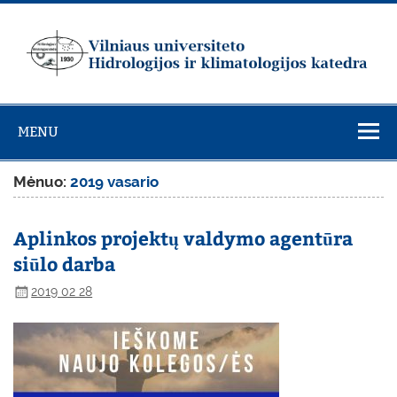
Skip
to
content
Vilniaus
universiteto
MENU
Hidrologijos ir
klimatologijos
Mėnuo:
2019 vasario
katedra
Aplinkos projektų valdymo agentūra
siūlo darba
2019 02 28