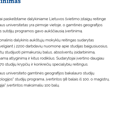
tinimas
ai paskelbtame dalykiniame Lietuvos švietimo įstaigų reitinge
aus universitetas yra pirmoje vietoje, o gamtinės geografijos
es sutdijų programos gavo aukščiausią įvertinimą.
onalinis dalykinis aukštųjų mokyklų reitingas sudarytas
žvelgiant į 2200 darbdavių nuomonę apie studijas baigusiuosius,
tų studijuoti pirmakursių balus, absolventų įsidarbinimą,
mą atlyginimą ir kitus rodiklius. Sudarytojai įvertino daugiau
70 studijų krypčių ir konkrečių specialybių reitingus.
iaus universiteto gamtinės geografijos bakalauro studijų
ogijos” studijų programa, įvertintos 98 balais iš 100, o magistrų,
ja” įvertintos maksimaliu 100 balų.