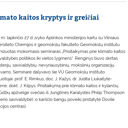
mato kaitos kryptys ir greičiai
m. lapkričio 27 d. įvyko Aplinkos ministerijos kartu su Vilniaus
ersiteto Chemijos ir geomokslų fakulteto Geomokslų institutu
nizuotas mokomasis seminaras „Prisitaikymas prie klimato kaitos:
valstybės politikos iki vietos lygmens“. Renginys buvo skirtas
terijų, savivaldybių, nevyriausybinių, mokslinių organizacijų
tvams. Seminare dalyvavo šie VU Geomokslų instituto
otojai: prof. E. Rimkus, doc. J. Kažys, dr. Judita Liukaitytė-
nė, dokt. J. Kilpys. Prisitaikymą prie klimato kaitos ir kylančių
ūdžių apžvelgė svečias iš Jungtinės Karalystės Philip Thompson
erio savivaldybė), o karščio bangų poveikį pristatytė Dovilė
jos centras).