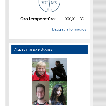
xx,x
Oro temperatūra:
°C
Daugiau informacijos
Atsiliepimai apie studijas