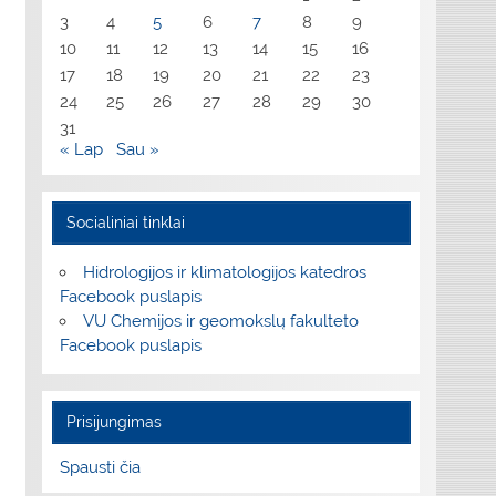
3
4
5
6
7
8
9
10
11
12
13
14
15
16
17
18
19
20
21
22
23
24
25
26
27
28
29
30
31
« Lap
Sau »
Socialiniai tinklai
Hidrologijos ir klimatologijos katedros
Facebook puslapis
VU Chemijos ir geomokslų fakulteto
Facebook puslapis
Prisijungimas
Spausti čia