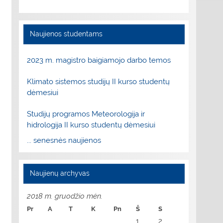
Naujienos studentams
2023 m. magistro baigiamojo darbo temos
Klimato sistemos studijų II kurso studentų
dėmesiui
Studijų programos Meteorologija ir
hidrologija II kurso studentų dėmesiui
... senesnės naujienos
Naujienų archyvas
2018 m. gruodžio mėn.
Pr
A
T
K
Pn
Š
S
1
2