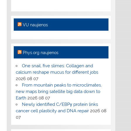
VU naujienos
Phys.org naujienos
One snail, five slimes: Collagen and
calcium reshape mucus for different jobs
2026 08 07
From mountain peaks to microclimates,
new maps bring satellite big data down to
Earth
2026 08 07
Newly identified C/EBPγ protein links
cancer cell plasticity and DNA repair
2026 08
07