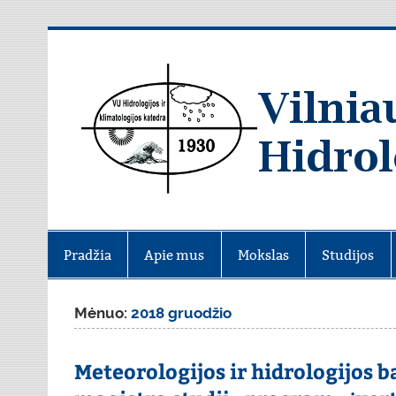
Skip
to
content
Pradžia
Apie mus
Mokslas
Studijos
Mėnuo:
2018 gruodžio
Meteorologijos ir hidrologijos 