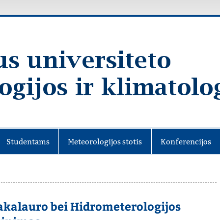
Studentams
Meteorologijos stotis
Konferencijos
bakalauro bei Hidrometerologijos