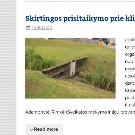
Skirtingos prisitaikymo prie kli
2018 12 05
2018 
univ
orga
nuo 
minis
atso
darbu
Kukie
popl
(Lest
Adamonytė-Rimkė (Sveikatos mokymo ir ligų prevenci
» Read more