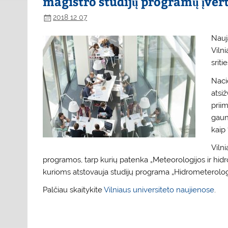
magistro studijų programų įver
2018 12 07
Nauj
Vilni
sriti
Naci
atsi
priim
gauna
kaip 
Viln
programos, tarp kurių patenka „Meteorologijos ir hidrol
kurioms atstovauja studijų programa „Hidrometerologi
Palčiau skaitykite
Vilniaus universiteto naujienose
.