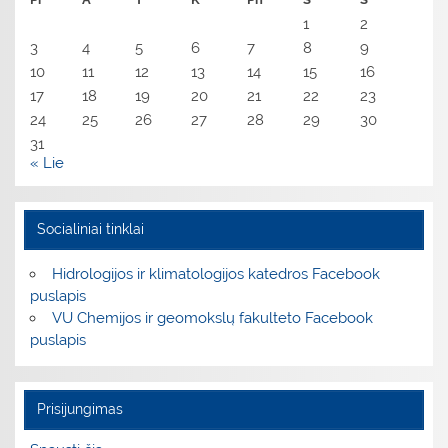
1
2
3
4
5
6
7
8
9
10
11
12
13
14
15
16
17
18
19
20
21
22
23
24
25
26
27
28
29
30
31
« Lie
Socialiniai tinklai
Hidrologijos ir klimatologijos katedros Facebook
puslapis
VU Chemijos ir geomokslų fakulteto Facebook
puslapis
Prisijungimas