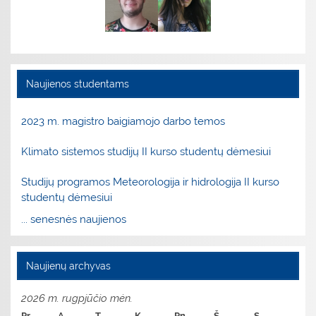
Naujienos studentams
2023 m. magistro baigiamojo darbo temos
Klimato sistemos studijų II kurso studentų dėmesiui
Studijų programos Meteorologija ir hidrologija II kurso
studentų dėmesiui
... senesnės naujienos
Naujienų archyvas
2026 m. rugpjūčio mėn.
Pr
A
T
K
Pn
Š
S