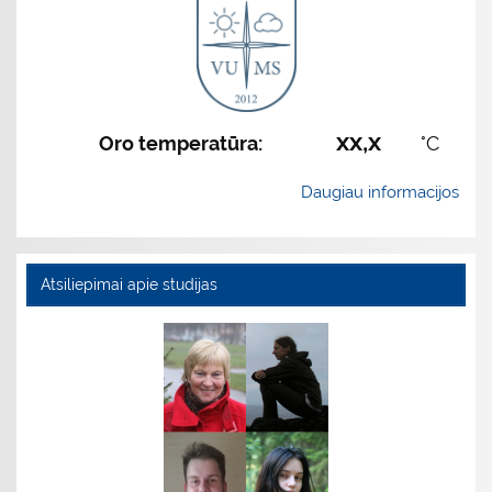
xx,x
Oro temperatūra:
°C
Daugiau informacijos
Atsiliepimai apie studijas