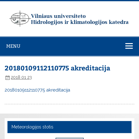
Skip
to
content
Vilniaus
universiteto
MENU
Hidrologijos ir
klimatologijos
katedra
20180109112110775 akreditacija
2018 01 23
20180109112110775 akreditacija
Meteorologijos stotis