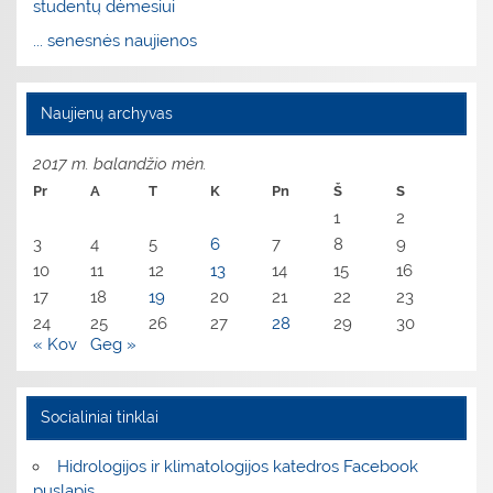
studentų dėmesiui
... senesnės naujienos
Naujienų archyvas
2017 m. balandžio mėn.
Pr
A
T
K
Pn
Š
S
1
2
3
4
5
6
7
8
9
10
11
12
13
14
15
16
17
18
19
20
21
22
23
24
25
26
27
28
29
30
« Kov
Geg »
Socialiniai tinklai
Hidrologijos ir klimatologijos katedros Facebook
puslapis