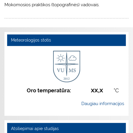
Mokomosios praktikos (topografinės) vadovais.
Meteorologijos stotis
xx,x
Oro temperatūra:
°C
Daugiau informacijos
Atsiliepimai apie studijas