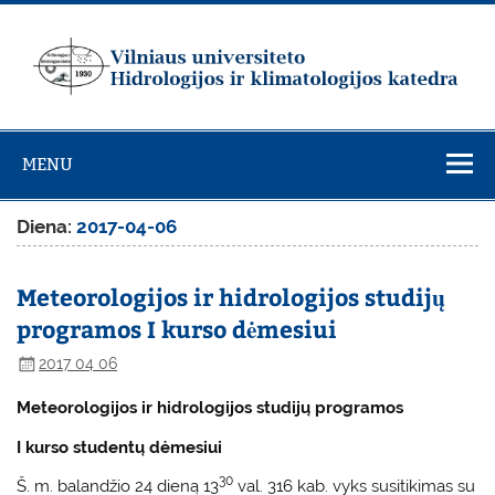
Skip
to
content
Vilniaus
universiteto
MENU
Hidrologijos ir
klimatologijos
Diena:
2017-04-06
katedra
Meteorologijos ir hidrologijos studijų
programos I kurso dėmesiui
2017 04 06
Meteorologijos ir hidrologijos studijų programos
I kurso studentų dėmesiui
30
Š. m. balandžio 24 dieną 13
val. 316 kab. vyks susitikimas su