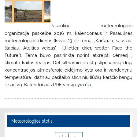
Pasaulinė meteorologijos
organizacija paskelbė 2016 m. kalendoriaus ir Pasaulinės
meteorologijos dienos (kovo 23 d.) temą: „Karščiau, sausiau,
šlapiau. Ateities veidas” („Hotter, drier, wetter. Face the
Future”). Tema buvo pasirinkta norint atkreipti dėmesį į
klimato kaitos realijas. Dėl šiltnamio efektą stiprinančių dujų
koncentracijos atmosferoje didėjimo kyla oro ir vandenynų
temperatūra, dažniau pasitaiko stichinių liūčių, karščio bangų
ir sausrų. Kalendoriaus PDF versija yra
čia.
Meteorologijos stotis