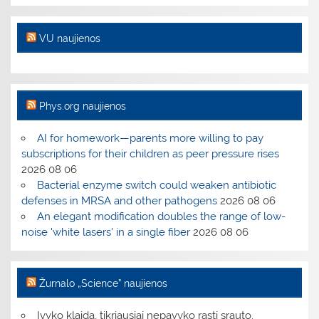
VU naujienos
Phys.org naujienos
AI for homework—parents more willing to pay
subscriptions for their children as peer pressure rises
2026 08 06
Bacterial enzyme switch could weaken antibiotic
defenses in MRSA and other pathogens
2026 08 06
An elegant modification doubles the range of low-
noise 'white lasers' in a single fiber
2026 08 06
Žurnalo „Science” naujienos
Įvyko klaida, tikriausiai nepavyko rasti srauto.