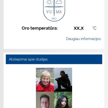
xx,x
Oro temperatūra:
°C
Daugiau informacijos
Atsiliepimai apie studijas