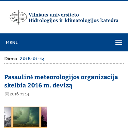
Skip
to
content
Vilniaus
universiteto
MENU
Hidrologijos ir
klimatologijos
Diena:
2016-01-14
katedra
Pasaulinė meteorologijos organizacija
skelbia 2016 m. devizą
2016 01 14