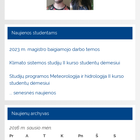
Naujienos studentams
2023 m. magistro baigiamojo darbo temos
Klimato sistemos studijų II kurso studentų dėmesiui
Studijų programos Meteorologija ir hidrologija II kurso
studentų dėmesiui
... senesnės naujienos
Naujienų archyvas
2016 m. sausio mėn.
Pr
A
T
K
Pn
Š
S