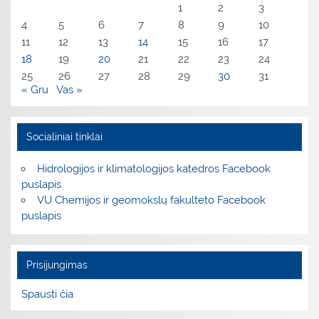
1
2
3
4
5
6
7
8
9
10
11
12
13
14
15
16
17
18
19
20
21
22
23
24
25
26
27
28
29
30
31
« Gru
Vas »
Socialiniai tinklai
Hidrologijos ir klimatologijos katedros Facebook
puslapis
VU Chemijos ir geomokslų fakulteto Facebook
puslapis
Prisijungimas
Spausti čia