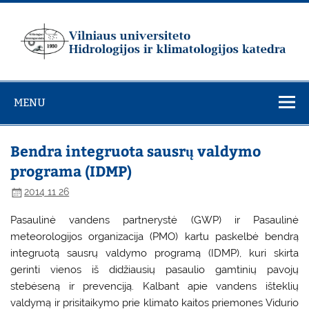
Skip
to
content
Vilniaus
universiteto
MENU
Hidrologijos ir
klimatologijos
katedra
Bendra integruota sausrų valdymo
programa (IDMP)
2014 11 26
Pasaulinė vandens partnerystė (GWP) ir Pasaulinė
meteorologijos organizacija (PMO) kartu paskelbė bendrą
integruotą sausrų valdymo programą (IDMP), kuri skirta
gerinti vienos iš didžiausių pasaulio gamtinių pavojų
stebėseną ir prevenciją. Kalbant apie vandens išteklių
valdymą ir prisitaikymo prie klimato kaitos priemones Vidurio