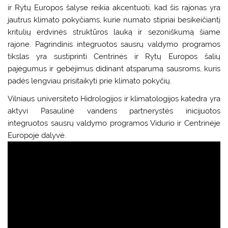
ir Rytų Europos šalyse reikia akcentuoti, kad šis rajonas yra
jautrus klimato pokyčiams, kurie numato stipriai besikeičiantį
kritulių erdvinės struktūros lauką ir sezoniškumą šiame
rajone. Pagrindinis integruotos sausrų valdymo programos
tikslas yra sustiprinti Centrinės ir Rytų Europos šalių
pajėgumus ir gebėjimus didinant atsparumą sausroms, kuris
padės lengviau prisitaikyti prie klimato pokyčių.
Vilniaus universiteto Hidrologijos ir klimatologijos katedra yra
aktyvi Pasaulinė vandens partnerystės inicijuotos
integruotos sausrų valdymo programos Vidurio ir Centrinėje
Europoje dalyvė.