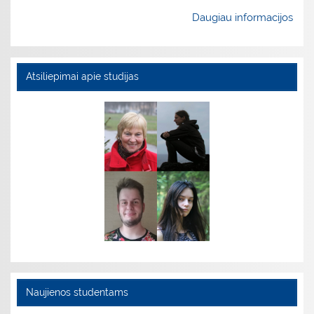
Daugiau informacijos
Atsiliepimai apie studijas
Naujienos studentams