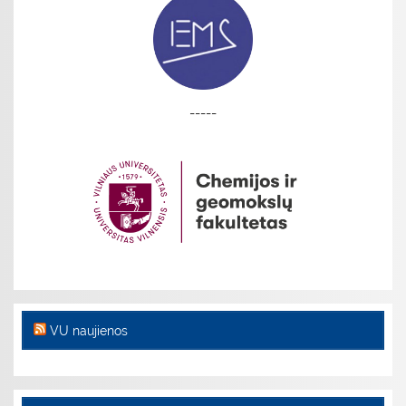
-----
VU naujienos