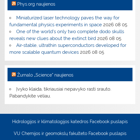
Phys.org naujienos
Miniaturized laser technology paves the way for
fundamental physics experiments in space
2026 08 05
One of the world's only two complete dodo skulls
reveals new clues about the extinct bird
2026 08 05
Air-stable, ultrathin superconductors developed for
more scalable quantum devices
2026 08 05
Žurnalo „Science” naujienos
Įvyko klaida, tikriausiai nepavyko rasti srauto.
Pabandykite vėliau.
Hidrologijos ir klimatologijos katedros Facebook puslapis
VU Chemijos ir geomokslų fakulteto Facebook puslapis