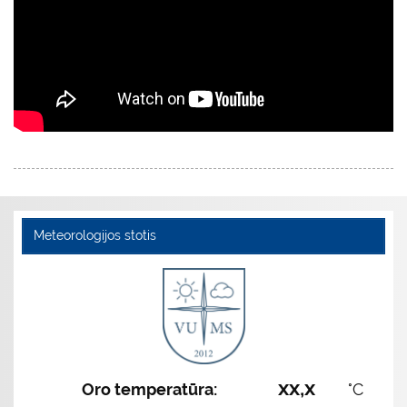
Meteorologijos stotis
xx,x
Oro temperatūra:
°C