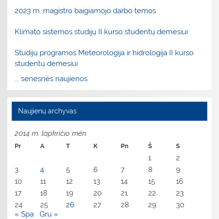
2023 m. magistro baigiamojo darbo temos
Klimato sistemos studijų II kurso studentų dėmesiui
Studijų programos Meteorologija ir hidrologija II kurso
studentų dėmesiui
... senesnės naujienos
Naujienų archyvas
2014 m. lapkričio mėn.
Pr
A
T
K
Pn
Š
S
1
2
3
4
5
6
7
8
9
10
11
12
13
14
15
16
17
18
19
20
21
22
23
24
25
26
27
28
29
30
« Spa
Gru »