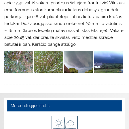
apie 17.30 val. iš vakarų priartėjus šaltajam frontui virš Vilniaus
ėmė formuotis stori kamuoliniai lietaus debesys, griaudėti
perkūnija ir jau 18 val. pliūptelėjo liūtinis lietus, pabiro krušos
ledėkai. Didžiausiųjų skersmuo siekė net 20 mm, o vidutinis
– 16 mm (krušos ledėkų matavimas atliktas Pilaitėje). Vakare,
apie 20.45 val. dar praūžė škvalas: virto medžiai, skraidė
batutai ir pan. Karščio banga atslūgo.
Meteorologijos stotis