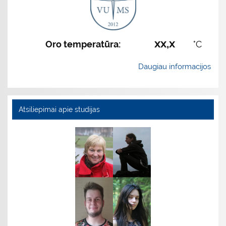
xx,x
Oro temperatūra:
°C
Daugiau informacijos
Atsiliepimai apie studijas