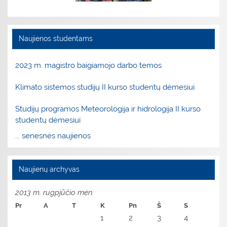
Naujienos studentams
2023 m. magistro baigiamojo darbo temos
Klimato sistemos studijų II kurso studentų dėmesiui
Studijų programos Meteorologija ir hidrologija II kurso
studentų dėmesiui
... senesnės naujienos
Naujienų archyvas
2013 m. rugpjūčio mėn.
Pr
A
T
K
Pn
Š
S
1
2
3
4