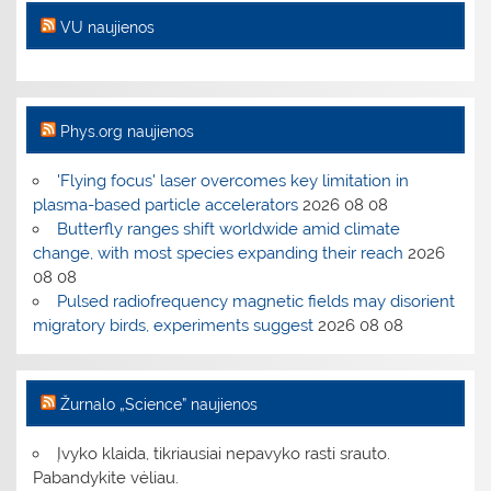
VU naujienos
Phys.org naujienos
'Flying focus' laser overcomes key limitation in
plasma-based particle accelerators
2026 08 08
Butterfly ranges shift worldwide amid climate
change, with most species expanding their reach
2026
08 08
Pulsed radiofrequency magnetic fields may disorient
migratory birds, experiments suggest
2026 08 08
Žurnalo „Science” naujienos
Įvyko klaida, tikriausiai nepavyko rasti srauto.
Pabandykite vėliau.