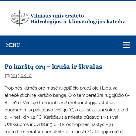
Skip
to
content
Vilniaus
universiteto
MENU
Hidrologijos ir
klimatologijos
katedra
Po karštų orų – kruša ir škvalas
2013 08 10
Tropinės kilmės oro masė rugpjūčio pradžioje į Lietuvą
atnešė stichinę karščio bangą. Oro temperatūra rugpjūčio 6-
8 ir 10 d. Vilniuje (remiantis VU meteorologijos stoties
duomenimis) pakildavo virš 30 °C, o aukščiausiai šoktelėjo 8
d. – net iki 34,2 ºC. Karščiausia mieste būdavo 14-19 val.
Užfiksuotos ir dvi (8 ir 9 d.) tikros tropinės naktys – jų
metu temperatūra nenukrito žemiau 21 ºC. Rugpjčio 10 d.