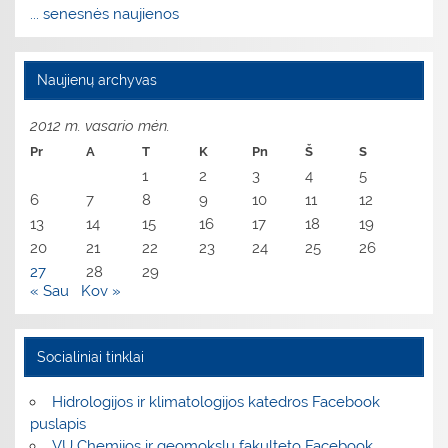
... senesnės naujienos
Naujienų archyvas
2012 m. vasario mėn.
Pr
A
T
K
Pn
Š
S
1
2
3
4
5
6
7
8
9
10
11
12
13
14
15
16
17
18
19
20
21
22
23
24
25
26
27
28
29
« Sau
Kov »
Socialiniai tinklai
Hidrologijos ir klimatologijos katedros Facebook
puslapis
VU Chemijos ir geomokslų fakulteto Facebook