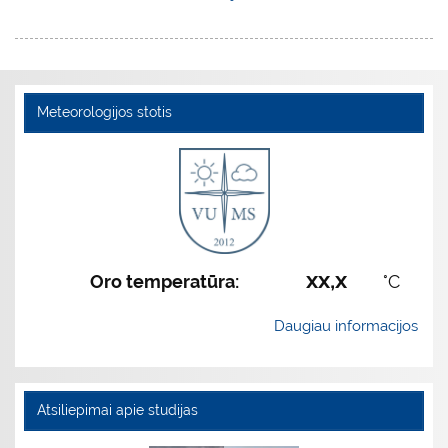
Meteorologijos stotis
xx,x
Oro temperatūra:
°C
Daugiau informacijos
Atsiliepimai apie studijas