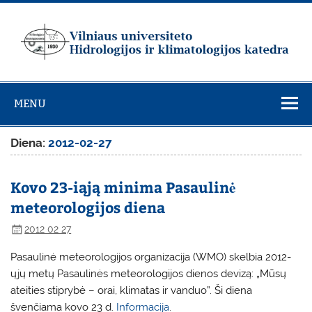
Skip
to
content
Vilniaus
universiteto
MENU
Hidrologijos ir
klimatologijos
Diena:
2012-02-27
katedra
Kovo 23-iąją minima Pasaulinė
meteorologijos diena
2012 02 27
Pasaulinė meteorologijos organizacija (WMO) skelbia 2012-
ųjų metų Pasaulinės meteorologijos dienos devizą: „Mūsų
ateities stiprybė – orai, klimatas ir vanduo”. Ši diena
švenčiama kovo 23 d.
Informacija
.