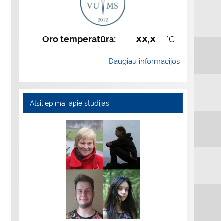
xx,x
Oro temperatūra:
°C
Daugiau informacijos
Atsiliepimai apie studijas