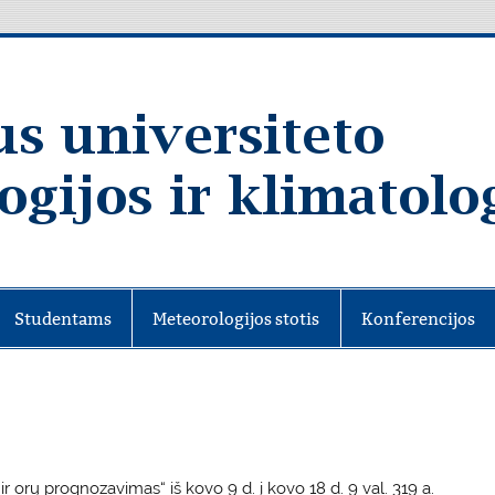
Studentams
Meteorologijos stotis
Konferencijos
ir orų prognozavimas“ iš kovo 9 d. į kovo 18 d. 9 val. 319 a.