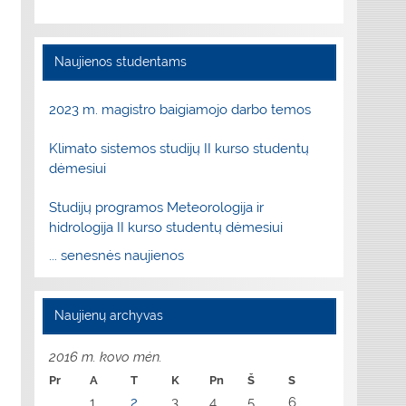
Naujienos studentams
2023 m. magistro baigiamojo darbo temos
Klimato sistemos studijų II kurso studentų
dėmesiui
Studijų programos Meteorologija ir
hidrologija II kurso studentų dėmesiui
... senesnės naujienos
Naujienų archyvas
2016 m. kovo mėn.
Pr
A
T
K
Pn
Š
S
1
2
3
4
5
6