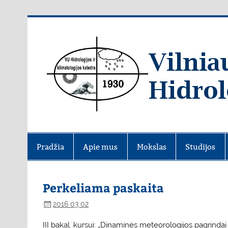
Skip
to
content
Pradžia
Apie mus
Mokslas
Studijos
Perkeliama paskaita
2016 03 02
III bakal. kursui: „Dinaminės meteorologijos pagrindai 