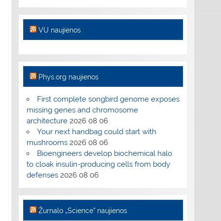
VU naujienos
Phys.org naujienos
First complete songbird genome exposes
missing genes and chromosome
architecture
2026 08 06
Your next handbag could start with
mushrooms
2026 08 06
Bioengineers develop biochemical halo
to cloak insulin-producing cells from body
defenses
2026 08 06
Žurnalo „Science” naujienos