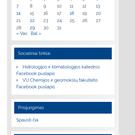
7
8
9
10
11
12
13
14
15
16
17
18
19
20
21
22
23
24
25
26
27
28
29
30
31
« Vas
Bal »
Socialiniai tinklai
Hidrologijos ir klimatologijos katedros
Facebook puslapis
VU Chemijos ir geomokslų fakulteto
Facebook puslapis
Prisijungimas
Spausti čia