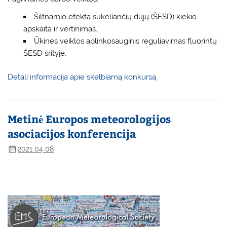
Šiltnamio efektą sukeliančių dujų (ŠESD) kiekio
apskaita ir vertinimas.
Ūkinės veiklos aplinkosauginis reguliavimas fluorintų
ŠESD srityje.
Detali informacija apie skelbiamą konkursą.
Metinė Europos meteorologijos
asociacijos konferencija
2021 04 08