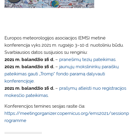
Europos meteorologijos asociacijos (EMS) metinė
konferencija vyks 2021 m. rugsėjo 3–10 d. nuotoliniu būdu.
Svarbiausios datos susijusios su renginiu:
2021 m. balandžio 16 d.
–
pranešimų tezių pateikimas
.
2021 m. balandžio 16 d.
–
jaunųjų mokslininkų paraiškų
pateikimas gauti „Tromp“ fondo paramą dalyvauti
konferencijoje.
2021 m. balandžio 16 d.
–
prašymų atleisti nuo registracijos
mokesčio pateikimas
.
Konferencijos temines sesijas rasite čia:
https://meetingorganizer.copernicus.org/ems2021/sessionp
rogramme