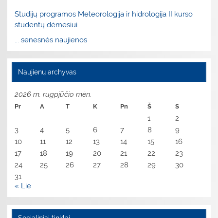
Studijų programos Meteorologija ir hidrologija II kurso
studentų dėmesiui
... senesnės naujienos
Naujienų archyvas
2026 m. rugpjūčio mėn.
Pr
A
T
K
Pn
Š
S
1
2
3
4
5
6
7
8
9
10
11
12
13
14
15
16
17
18
19
20
21
22
23
24
25
26
27
28
29
30
31
« Lie