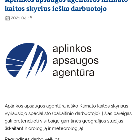
kaitos skyrius ieško darbuotojo
2021 04 16
Aplinkos apsaugos agentūra ieško Klimato kaitos skyriaus
vyriausiojo specialisto (pakaitinio darbuotojo). Į šias pareigas
gali pretenduoti visi baigę gamtinės geografijos studijas
(įskaitant hidrologiją ir meteorologiją).
Pagrindinės darbo veiklos: