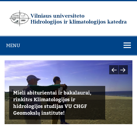
Skip
to
content
Vilniaus
universiteto
MENU
Hidrologijos ir
klimatologijos
katedra
Mieli abiturientai ir bakalaurai,
Mieli abiturientai ir bakalaurai,
Mieli abiturientai ir bakalaurai,
rinkitės Klimatologijos ir
rinkitės Klimatologijos ir
rinkitės Klimatologijos ir
hidrologijos studijas VU CHGF
hidrologijos studijas VU CHGF
hidrologijos studijas VU CHGF
Geomokslų institute!
Geomokslų institute!
Geomokslų institute!