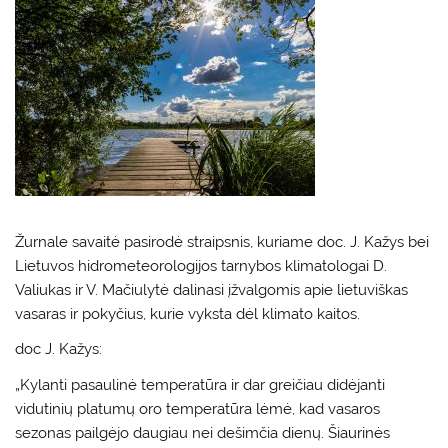
Žurnale savaitė pasirodė straipsnis, kuriame doc. J. Kažys bei
Lietuvos hidrometeorologijos tarnybos klimatologai D.
Valiukas ir V. Mačiulytė dalinasi įžvalgomis apie lietuviškas
vasaras ir pokyčius, kurie vyksta dėl klimato kaitos.
doc J. Kažys:
„Kylanti pasaulinė temperatū
ra ir dar greičiau didėjanti
vidu
tinių platumų oro temperatūra
lėmė, kad vasaros
sezonas pail
gėjo daugiau nei dešimčia die
nų. Šiaurinės