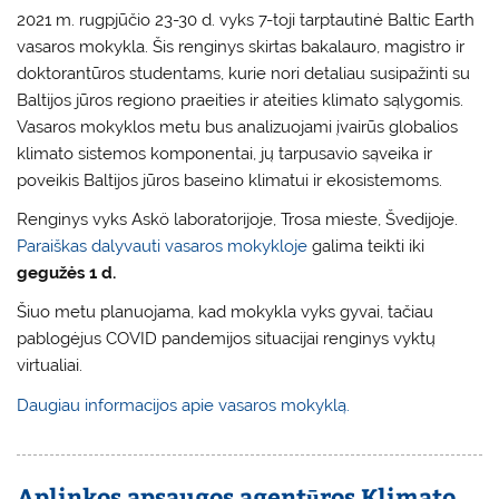
2021 m. rugpjūčio 23-30 d. vyks 7-toji tarptautinė Baltic Earth
vasaros mokykla. Šis renginys skirtas bakalauro, magistro ir
doktorantūros studentams, kurie nori detaliau susipažinti su
Baltijos jūros regiono praeities ir ateities klimato sąlygomis.
Vasaros mokyklos metu bus analizuojami įvairūs globalios
klimato sistemos komponentai, jų tarpusavio sąveika ir
poveikis Baltijos jūros baseino klimatui ir ekosistemoms.
Renginys vyks Askö laboratorijoje, Trosa mieste, Švedijoje.
Paraiškas dalyvauti vasaros mokykloje
galima teikti iki
gegužės 1 d.
Šiuo metu planuojama, kad mokykla vyks gyvai, tačiau
pablogėjus COVID pandemijos situacijai renginys vyktų
virtualiai.
Daugiau informacijos apie vasaros mokyklą.
Aplinkos apsaugos agentūros Klimato