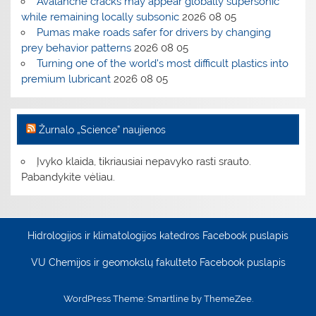
Avalanche cracks may appear globally supersonic
while remaining locally subsonic
2026 08 05
Pumas make roads safer for drivers by changing
prey behavior patterns
2026 08 05
Turning one of the world's most difficult plastics into
premium lubricant
2026 08 05
Žurnalo „Science” naujienos
Įvyko klaida, tikriausiai nepavyko rasti srauto.
Pabandykite vėliau.
Hidrologijos ir klimatologijos katedros Facebook puslapis
VU Chemijos ir geomokslų fakulteto Facebook puslapis
WordPress Theme: Smartline by ThemeZee.