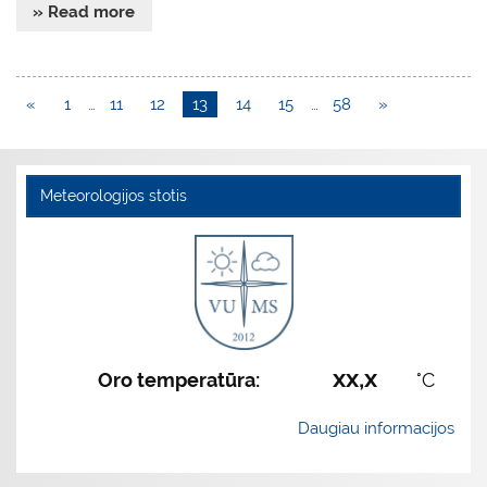
» Read more
«
1
…
11
12
13
14
15
…
58
»
Meteorologijos stotis
xx,x
Oro temperatūra:
°C
Daugiau informacijos