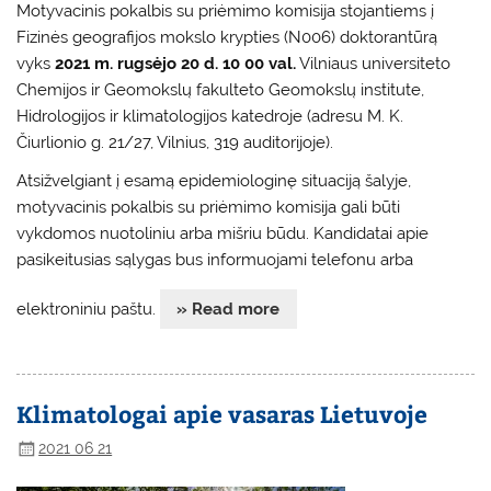
Motyvacinis pokalbis su priėmimo komisija stojantiems į
Fizinės geografijos mokslo krypties (N006) doktorantūrą
vyks
2021 m. rugsėjo 20 d. 10 00 val.
Vilniaus universiteto
Chemijos ir Geomokslų fakulteto Geomokslų institute,
Hidrologijos ir klimatologijos katedroje (adresu M. K.
Čiurlionio g. 21/27, Vilnius, 319 auditorijoje).
Atsižvelgiant į esamą epidemiologinę situaciją šalyje,
motyvacinis pokalbis su priėmimo komisija gali būti
vykdomos nuotoliniu arba mišriu būdu. Kandidatai apie
pasikeitusias sąlygas bus informuojami telefonu arba
elektroniniu paštu.
» Read more
Klimatologai apie vasaras Lietuvoje
2021 06 21