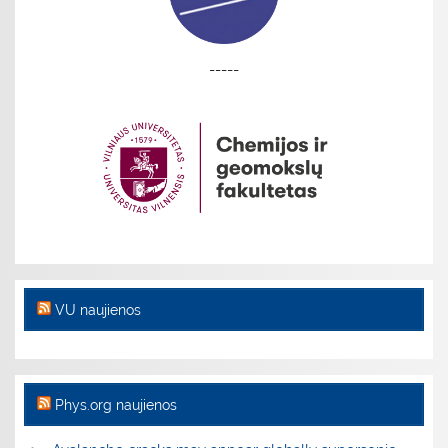
-----
VU naujienos
Phys.org naujienos