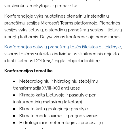
verslininkus, mokytojus ir gimnazistus.
Konferencijoje vyks
nuotolinės
plenarini
ų
ir stendinių
pranešimų sesijos Microsoft Teams platformoje. Plenarinės
sesijos vyks lietuvių, o stendinių pranešimų sesijos ‒ lietuvių
ir anglų kalbomis. Dalyvavimas konferencijoje nemokamas.
Konferencijos dalyvių pranešimų tezės išleistos el. leidinyje
,
visoms tezėms suteiktas individualus skaitmeninis objekto
identifikatorius DOI (
angl.
digital object identifier).
Konferencijos tematika
Meteorologinių ir hidrologinių stebėjimų
transformacija XVIII‒XXI amžiuose
Klimato kaita Lietuvoje ir pasaulyje per
instrumentinių matavimų laikotarpį
Klimato kaita geologinėje praeityje
Klimato modeliavimas ir prognozavimas
Hidrologiniai ir meteorologiniai procesai, jų