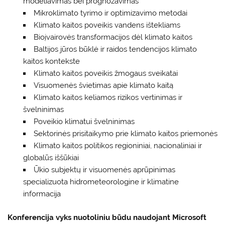
modeliavimas bei prognozavimas
Mikroklimato tyrimo ir optimizavimo metodai
Klimato kaitos poveikis vandens ištekliams
Bioįvairovės transformacijos dėl klimato kaitos
Baltijos jūros būklė ir raidos tendencijos klimato
kaitos kontekste
Klimato kaitos poveikis žmogaus sveikatai
Visuomenės švietimas apie klimato kaitą
Klimato kaitos keliamos rizikos vertinimas ir
švelninimas
Poveikio klimatui švelninimas
Sektorinės prisitaikymo prie klimato kaitos priemonės
Klimato kaitos politikos regioniniai, nacionaliniai ir
globalūs iššūkiai
Ūkio subjektų ir visuomenės aprūpinimas
specializuota hidrometeorologine ir klimatine
informacija
Konferencija vyks nuotoliniu būdu naudojant Microsoft