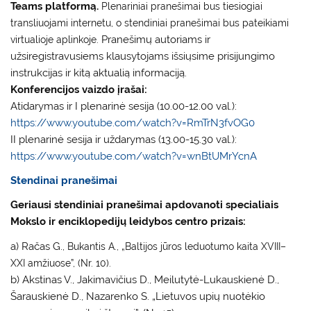
Teams platformą.
Plenariniai pranešimai bus tiesiogiai
transliuojami internetu, o stendiniai pranešimai bus pateikiami
virtualioje aplinkoje.
Pranešimų autoriams ir
užsiregistravusiems klausytojams išsiųsime prisijungimo
instrukcijas ir kitą aktualią informaciją.
Konferencijos vaizdo įrašai:
Atidarymas ir I plenarinė sesija (10.00-12.00 val.):
https://www.youtube.com/watch?v=RmTrN3fvOG0
II plenarinė sesija ir uždarymas (13.00-15.30 val.):
https://www.youtube.com/watch?v=wnBtUMrYcnA
Stendinai pranešimai
Geriausi stendiniai pranešimai apdovanoti specialiais
Mokslo ir enciklopedijų leidybos centro prizais:
a)
Račas
G.
, Bukantis A.,
„Baltijos jūros leduotumo kaita XVIII–
XXI amžiuose”, (Nr. 10).
b) Akstinas V., Jakimavičius D., Meilutytė-Lukauskienė D.,
Šarauskienė D., Nazarenko S. „Lietuvos upių nuotėkio