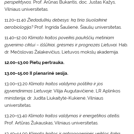
perspektyvos.
Prof. Arūnas Bukantis, doc. Justas Kažys,
Vilniaus universitetas.
11.20‒11.40
Žiedadulkių debesys: ką tiria šiuolaikinė
aerobiologija?
Prof. Ingrida Šaulienė, Šiaulių universitetas.
11.40‒12.00
Klimato kaitos poveikis paukščių metiniam
gyvenimo ciklui – iššūkiai, grėsmės ir prognozės Lietuvai.
Hab.
dr. Mečislovas Žalakevičius, Lietuvos mokslų akademija.
12.00‒13.00 Pietų pertrauka.
13.00‒15.00 II plenarinė sesija.
13.00‒13.20
Klimato kaitos valdymo politika ir jos
įgyvendinimas Lietuvoje.
Vilija Augutavičienė, LR Aplinkos
ministerija; dr. Judita Liukaitytė-Kukienė, Vilniaus
universitetas.
13.20‒13.40
Klimato kaitos valdymas ir energetikos ateitis.
Prof. Artūras Žukauskas, Vilniaus universitetas.
13.40‒14.00
Klimato kaitos ir antropogeninės veiklos įtaka