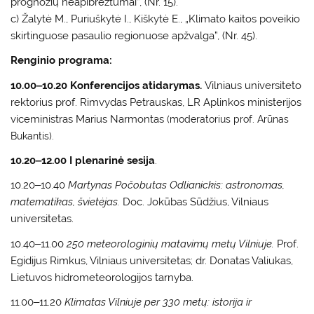
prognozių neapibrėžtumai”, (Nr. 15).
c) Žalytė M., Puriuškytė I., Kiškytė E., „Klimato kaitos poveikio
skirtinguose pasaulio regionuose apžvalga”, (Nr. 45).
Renginio programa:
10.00‒10.20
Konferencijos atidarymas
.
Vilniaus universiteto
rektorius prof. Rimvydas Petrauskas, LR Aplinkos ministerijos
viceministras Marius Narmontas
(moderatorius prof. Arūnas
Bukantis).
10.20‒12.00 I plenarinė sesija
.
10.20‒10.40
Martynas Počobutas Odlianickis: astronomas,
matematikas, švietėjas.
Doc. Jokūbas Sūdžius, Vilniaus
universitetas.
10.40‒11.00
250 meteorologinių matavimų metų Vilniuje.
Prof.
Egidijus Rimkus, Vilniaus universitetas; dr. Donatas Valiukas,
Lietuvos hidrometeorologijos tarnyba.
11.00‒11.20
Klimatas Vilniuje per 330 metų: istorija ir