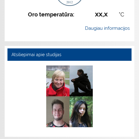
xx,x
Oro temperatūra:
°C
Daugiau informacijos
Atsiliepimai apie studijas