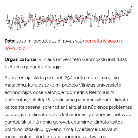
Data:
2020 m. gegužės 22 d. 10‒15 val. (
perkelta iš 2020 m.
kovo 20 d.
)
Organizatoriai:
Vilniaus universiteto Geomokslų institutas,
Lietuvos geografų draugija
Konferencija skirta paminėti 250 metų meteorologinių
matavimų, kuriuos 1770 m. pradėjo Vilniaus universiteto
astronomijos observatorijoje tuometinis Rektorius M.
Počobutas, sukaktį. Pasidalinsime patirtimi vykdant klimato
kaitos stebėseną, sprendžiant aktualias nūdienos problemas
susijusias su klimato kaitos keliamomis grėsmėmis Lietuvos
gamtai, ūkiui ir žmonių gerovei, aptarsime klimato kaitos
politikos uždavinių įgyvendinimą. Kviečiame dalyvauti
mokslininkus, studentus, visuomenės aktyvistus,