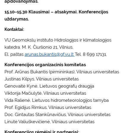
apdovanojimas.
15.10‒15.30 Klausimai – atsakymai. Konferencijos
uždarymas.
Kontaktai:
VU Geomokslų instituto Hidrologijos ir klimatologijos
katedra. M. K. Čiurlionio 21, Vilnius.
El. paštas
arunas.bukantis@gf.vu.lt
Tel. 8 699 17131.
Konferencijos organizacinis komitetas
Prof. Arūnas Bukantis (pirmininkas), Vilniaus universitetas
Justinas Kilpys, Vilniaus universitetas
Genovaitė Kynė, Lietuvos geografų draugija
Viktorija Mačiulytė, Vilniaus universitetas
Vida Ralienė, Lietuvos hidrometeorologijos tarnyba
Prof. Egidijus Rimkus, Vilniaus universitetas
Doc. Gintautas Stankūnavičius, Vilniaus universitetas
Linutė Valiuškevičienė, Vilniaus universitetas
Konferencijos rėmėjai ir partneriai: