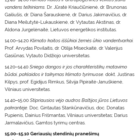
vandens telkiniams.
Dr. Jūratė Kriaučiūnienė, dr. Brunonas
Gailiušis, dr. Diana Šarauskienė, dr. Darius Jakimavičius, dr.
Diana Meilutytė-Lukauskienė, dr. Vytautas Akstinas, dr.
Aldona Jurgelėnaitė, Lietuvos energetikos institutas.
14.00‒14.20
Klimato kaitos iššūkiai žemės ūkio vandentvarkai.
Prof. Arvydas Povilaitis, dr. Otilija Miseckaitė, dr. Valerijus
Gasiūnas, Vytauto Didžiojo universitetas.
14.20‒14.40
Sniego dangos ir jos charakteristikų matavimo
būdai, paklaidos ir taikymas klimato tyrimuose.
dokt. Justinas
Kilpys, prof. Egidijus Rimkus, Silvija Pipiraitė-Januškienė,
Vilniaus universitetas.
14.40‒15.00
Stipriausios vėjo audros Baltijos jūros Lietuvos
pakrantėje
. Doc. Gintautas Stankūnavičius, doc. Donatas
Pupienis, Dainius Frišmantas, Vilniaus universitetas; Darius
Jarmalavičius, Gamtos tyrimų centras.
15.00‒15.10 Geriausių stendinių pranešimų