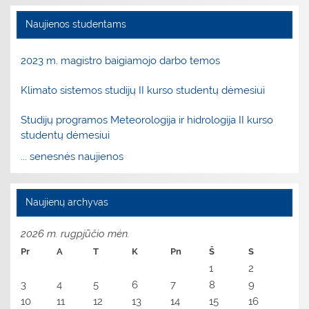
Naujienos studentams
2023 m. magistro baigiamojo darbo temos
Klimato sistemos studijų II kurso studentų dėmesiui
Studijų programos Meteorologija ir hidrologija II kurso
studentų dėmesiui
... senesnės naujienos
Naujienų archyvas
2026 m. rugpjūčio mėn.
Pr
A
T
K
Pn
Š
S
1
2
3
4
5
6
7
8
9
10
11
12
13
14
15
16