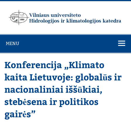
Skip
to
content
Vilniaus
universiteto
MENU
Hidrologijos ir
klimatologijos
Konferencija „Klimato
katedra
kaita Lietuvoje: globalūs ir
nacionaliniai iššūkiai,
stebėsena ir politikos
gairės”