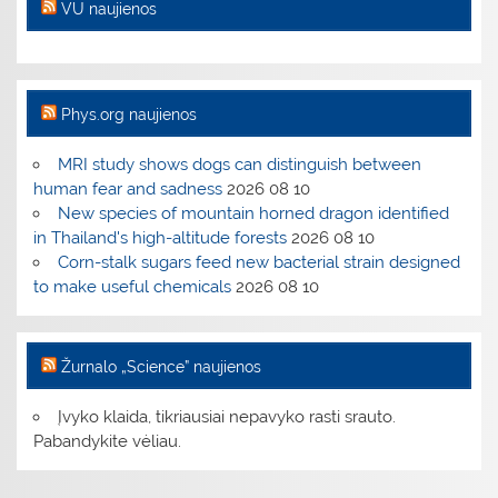
VU naujienos
Phys.org naujienos
MRI study shows dogs can distinguish between
human fear and sadness
2026 08 10
New species of mountain horned dragon identified
in Thailand's high-altitude forests
2026 08 10
Corn-stalk sugars feed new bacterial strain designed
to make useful chemicals
2026 08 10
Žurnalo „Science” naujienos
Įvyko klaida, tikriausiai nepavyko rasti srauto.
Pabandykite vėliau.