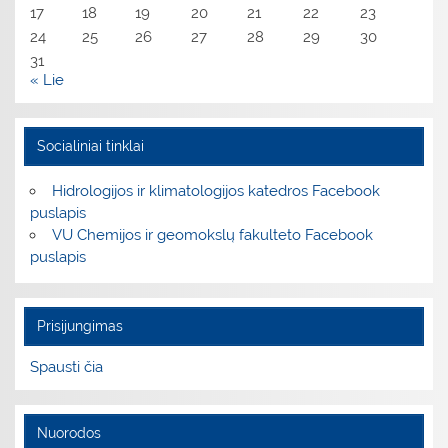
17
18
19
20
21
22
23
24
25
26
27
28
29
30
31
« Lie
Socialiniai tinklai
Hidrologijos ir klimatologijos katedros Facebook
puslapis
VU Chemijos ir geomokslų fakulteto Facebook
puslapis
Prisijungimas
Spausti čia
Nuorodos