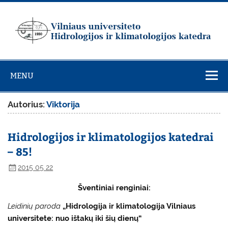
Skip
to
content
Vilniaus
universiteto
MENU
Hidrologijos ir
klimatologijos
Autorius:
Viktorija
katedra
Hidrologijos ir klimatologijos katedrai
– 85!
2015 05 22
Šventiniai renginiai:
Leidinių paroda
„Hidrologija ir klimatologija Vilniaus
universitete: nuo ištakų iki šių dienų“