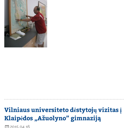
Vilniaus universiteto dėstytojų vizitas į
Klaipėdos „Ažuolyno” gimnaziją
2015 04 16