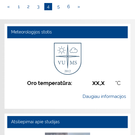
«
1
2
3
4
5
6
»
Meteorologijos stotis
xx,x
Oro temperatūra:
°C
Daugiau informacijos
Atsiliepimai apie studijas