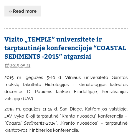
» Read more
Vizito „TEMPLE” universitete ir
tarptautinėje konferencijoje “COASTAL
SEDIMENTS -2015” atgarsiai
2015 05 21
2015 m. gegužės 5-10 d. Vilniaus universiteto Gamtos
mokslų fakulteto Hidrologijos ir klimatologijos katedros
docentas D. Pupienis lankėsi Filadelfijoje, Pensilvanijos
valstijoje (JAV).
2015 m. gegužės 11-15 d. San Diege, Kalifornijos valstijoje,
JAV įvyko 8-oji tarptautinė “Kranto nuosėdų” konferencija –
“
Coastal Sediments-2015”
. „Kranto nuosėdos“ – tarptautinė
krantotyros ir inžinerijos konferencija.