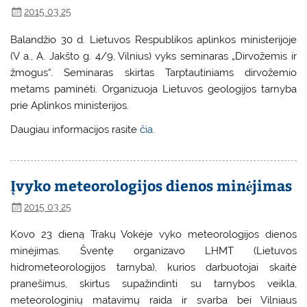
2015 03 25
Balandžio 30 d. Lietuvos Respublikos aplinkos ministerijoje
(V a., A. Jakšto g. 4/9, Vilnius) vyks seminaras „Dirvožemis ir
žmogus“. Seminaras skirtas Tarptautiniams dirvožemio
metams paminėti. Organizuoja Lietuvos geologijos tarnyba
prie Aplinkos ministerijos.
Daugiau informacijos rasite
čia.
Įvyko meteorologijos dienos minėjimas
2015 03 25
Kovo 23 dieną Trakų Vokėje vyko meteorologijos dienos
minėjimas. Šventę organizavo LHMT (Lietuvos
hidrometeorologijos tarnyba), kurios darbuotojai skaitė
pranešimus, skirtus supažindinti su tarnybos veikla,
meteorologinių matavimų raida ir svarba bei Vilniaus