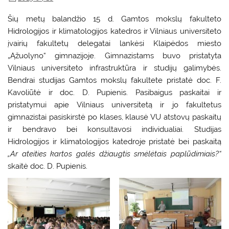
Šių metų balandžio 15 d. Gamtos mokslų fakulteto
Hidrologijos ir klimatologijos katedros ir Vilniaus universiteto
įvairių fakultetų delegatai lankėsi Klaipėdos miesto
„Ąžuolyno“ gimnazijoje. Gimnazistams buvo pristatyta
Vilniaus universiteto infrastruktūra ir studijų galimybės.
Bendrai studijas Gamtos mokslų fakultete pristatė doc. F.
Kavoliūtė ir doc. D. Pupienis. Pasibaigus paskaitai ir
pristatymui apie Vilniaus universitetą ir jo fakultetus
gimnazistai pasiskirstė po klases, klausė VU atstovų paskaitų
ir bendravo bei konsultavosi individualiai. Studijas
Hidrologijos ir klimatologijos katedroje pristatė bei paskaitą
„Ar ateities kartos galės džiaugtis smėlėtais paplūdimiais?“
skaitė doc. D. Pupienis.