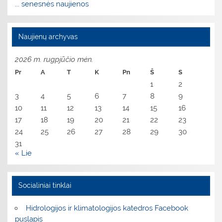
... senesnės naujienos
Naujienų archyvas
2026 m. rugpjūčio mėn.
Pr
A
T
K
Pn
Š
S
1
2
3
4
5
6
7
8
9
10
11
12
13
14
15
16
17
18
19
20
21
22
23
24
25
26
27
28
29
30
31
« Lie
Socialiniai tinklai
Hidrologijos ir klimatologijos katedros Facebook
puslapis