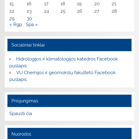
15
16
17
18
19
20
21
22
23
24
25
26
27
28
29
30
« Rgp
Spa »
Socialiniai tinklai
Hidrologijos ir klimatologijos katedros Facebook
puslapis
VU Chemijos ir geomokslų fakulteto Facebook
puslapis
Prisijungimas
Spausti čia
Nuorodos