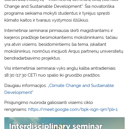
Change and Sustainable Development“. Šia novatoriška
programa siekiama mokyti studentus ir tyrėjus spręsti
klimato kaitos ir tvaraus vystymosi iššūkius.
Internetiniai seminarai pirmiausia skirti magistrantams ir
karjeros pradžioje besimokantiems mokslininkams, tačiau
yra atviri visiems, besidomintiems šia tema, įskaitant
mokslininkus, norinčius inicijuoti Arqus partnerių universitetų
bendradarbiavimo projektus.
Visi internetiniai seminarai vyks anglų kalba antradieniais
18:30 (17:30 CET) nuo spalio iki gruodžio pradžios.
Daugiau informacijos:
„Climate Change and Sustainable
Development”
Prisijungimo nuoroda galiosianti visiems ciklo
renginiams:
https://meet.google.com/bpk-isgn-sjm?pli=1