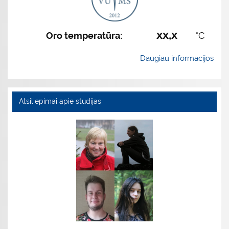
xx,x
Oro temperatūra:
°C
Daugiau informacijos
Atsiliepimai apie studijas