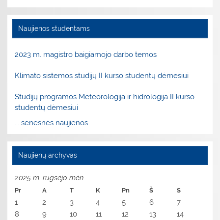
Naujienos studentams
2023 m. magistro baigiamojo darbo temos
Klimato sistemos studijų II kurso studentų dėmesiui
Studijų programos Meteorologija ir hidrologija II kurso
studentų dėmesiui
... senesnės naujienos
Naujienų archyvas
2025 m. rugsėjo mėn.
Pr
A
T
K
Pn
Š
S
1
2
3
4
5
6
7
8
9
10
11
12
13
14