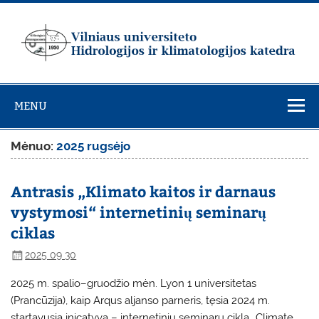
Skip
to
content
Vilniaus
universiteto
MENU
Hidrologijos ir
klimatologijos
Mėnuo:
2025 rugsėjo
katedra
Antrasis „Klimato kaitos ir darnaus
vystymosi“ internetinių seminarų
ciklas
2025 09 30
2025 m. spalio–gruodžio mėn. Lyon 1 universitetas
(Prancūzija), kaip Arqus aljanso parneris, tęsia 2024 m.
startavusią inicatyvą – internetinių seminarų ciklą „Climate