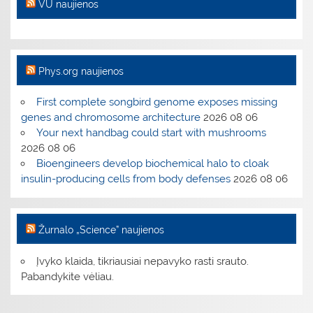
VU naujienos
Phys.org naujienos
First complete songbird genome exposes missing
genes and chromosome architecture
2026 08 06
Your next handbag could start with mushrooms
2026 08 06
Bioengineers develop biochemical halo to cloak
insulin-producing cells from body defenses
2026 08 06
Žurnalo „Science” naujienos
Įvyko klaida, tikriausiai nepavyko rasti srauto.
Pabandykite vėliau.