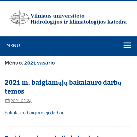
Skip
to
content
Vilniaus
universiteto
MENU
Hidrologijos ir
klimatologijos
Mėnuo:
2021 vasario
katedra
2021 m. baigiamųjų bakalauro darbų
temos
2021 02 24
Bakalauro baigiamieji darbai.