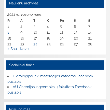
Naujienų archyvas
2021 m. vasario mėn.
Pr
A
T
K
Pn
Š
S
1
2
3
4
5
6
7
8
9
10
11
12
13
14
15
16
17
18
19
20
21
22
23
24
25
26
27
28
« Sau
Kov »
Socialiniai tinklai
Hidrologijos ir klimatologijos katedros Facebook
puslapis
VU Chemijos ir geomokslų fakulteto Facebook
puslapis
Prisijungimas