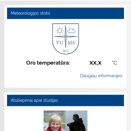
Meteorologijos stotis
xx,x
Oro temperatūra:
°C
Daugiau informacijos
Atsiliepimai apie studijas