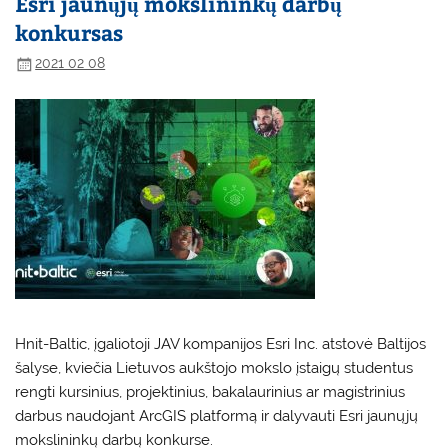
Esri jaunųjų mokslininkų darbų
konkursas
2021 02 08
Hnit-Baltic, įgaliotoji JAV kompanijos Esri Inc. atstovė Baltijos
šalyse, kviečia Lietuvos aukštojo mokslo įstaigų studentus
rengti kursinius, projektinius, bakalaurinius ar magistrinius
darbus naudojant ArcGIS platformą ir dalyvauti Esri jaunųjų
mokslininkų darbų konkurse.