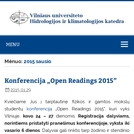
Skip
to
content
Vilniaus
universiteto
MENU
Hidrologijos ir
klimatologijos
Mėnuo:
2015 sausio
katedra
Konferencija „Open Readings 2015”
2015 01 29
Kviečiame Jus į tarptautinę fizikos ir gamtos mokslų
studentų
konferenciją
„Open Readings 2015”, kuri vyks
Vilniuje,
kovo 24 – 27
dienomis.
Registracija dalyviams,
norintiems pristatyti pranešimus konferencijoje, vyksta iki
vasario 6 dienos
. Dalyviai gali rinktis tarp žodinio ir stendinio