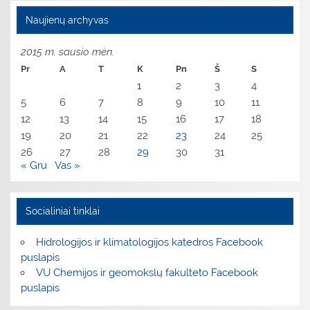
Naujienų archyvas
2015 m. sausio mėn.
Pr
A
T
K
Pn
Š
S
1
2
3
4
5
6
7
8
9
10
11
12
13
14
15
16
17
18
19
20
21
22
23
24
25
26
27
28
29
30
31
« Gru
Vas »
Socialiniai tinklai
Hidrologijos ir klimatologijos katedros Facebook
puslapis
VU Chemijos ir geomokslų fakulteto Facebook
puslapis