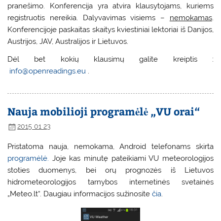
pranešimo. Konferencija yra atvira klausytojams, kuriems
registruotis nereikia. Dalyvavimas visiems –
nemokamas
.
Konferencijoje paskaitas skaitys kviestiniai lektoriai iš Danijos,
Austrijos, JAV, Australijos ir Lietuvos.
Dėl bet kokių klausimų galite kreiptis :
info@openreadings.eu
.
Nauja mobilioji programėlė „VU orai“
2015 01 23
Pristatoma nauja, nemokama, Android telefonams skirta
programėlė.
Joje kas minutę pateikiami VU meteorologijos
stoties duomenys, bei orų prognozės iš Lietuvos
hidrometeorologijos tarnybos internetinės svetainės
„Meteo.lt“. Daugiau informacijos sužinosite
čia
.