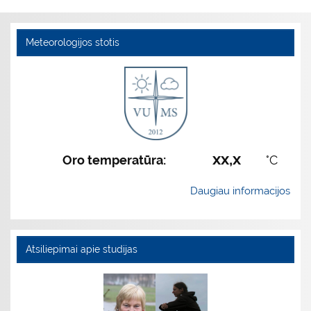
Meteorologijos stotis
xx,x
Oro temperatūra:
°C
Daugiau informacijos
Atsiliepimai apie studijas