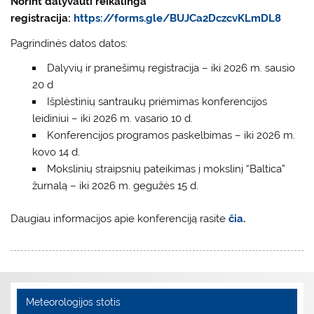
Norint dalyvauti reikalinga
registracija:
https://forms.gle/BUJCa2DczcvKLmDL8
Pagrindinės datos datos:
Dalyvių ir pranešimų registracija – iki 2026 m. sausio
20 d
Išplėstinių santraukų priėmimas konferencijos
leidiniui – iki 2026 m. vasario 10 d.
Konferencijos programos paskelbimas – iki 2026 m.
kovo 14 d.
Mokslinių straipsnių pateikimas į mokslinį “Baltica”
žurnalą – iki 2026 m. gegužės 15 d.
Daugiau informacijos apie konferenciją rasite
čia
.
Meteorologijos stotis