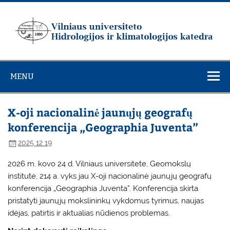
Skip
to
content
Vilniaus
universiteto
MENU
Hidrologijos ir
klimatologijos
katedra
X-oji nacionalinė jaunųjų geografų
konferencija „Geographia Juventa”
2025 12 19
2026 m. kovo 24 d. Vilniaus universitete, Geomokslų
institute, 214 a. vyks jau X-oji nacionalinė jaunųjų geografų
konferencija „Geographia Juventa”. Konferencija skirta
pristatyti jaunųjų mokslininkų vykdomus tyrimus, naujas
idėjas, patirtis ir aktualias nūdienos problemas.