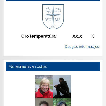
xx,x
Oro temperatūra:
°C
Daugiau informacijos
Atsiliepimai apie studijas