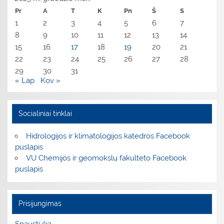
Pr
A
T
K
Pn
Š
S
1
2
3
4
5
6
7
8
9
10
11
12
13
14
15
16
17
18
19
20
21
22
23
24
25
26
27
28
29
30
31
« Lap
Kov »
Socialiniai tinklai
Hidrologijos ir klimatologijos katedros Facebook
puslapis
VU Chemijos ir geomokslų fakulteto Facebook
puslapis
Prisijungimas