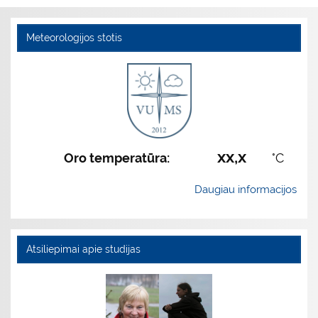
Meteorologijos stotis
xx,x
Oro temperatūra:
°C
Daugiau informacijos
Atsiliepimai apie studijas