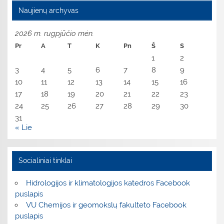
Naujienų archyvas
2026 m. rugpjūčio mėn.
Pr
A
T
K
Pn
Š
S
1
2
3
4
5
6
7
8
9
10
11
12
13
14
15
16
17
18
19
20
21
22
23
24
25
26
27
28
29
30
31
« Lie
Socialiniai tinklai
Hidrologijos ir klimatologijos katedros Facebook
puslapis
VU Chemijos ir geomokslų fakulteto Facebook
puslapis