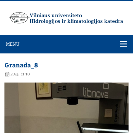
Skip
to
content
Vilniaus
universiteto
MENU
Hidrologijos ir
klimatologijos
katedra
Granada_8
2025 11 10