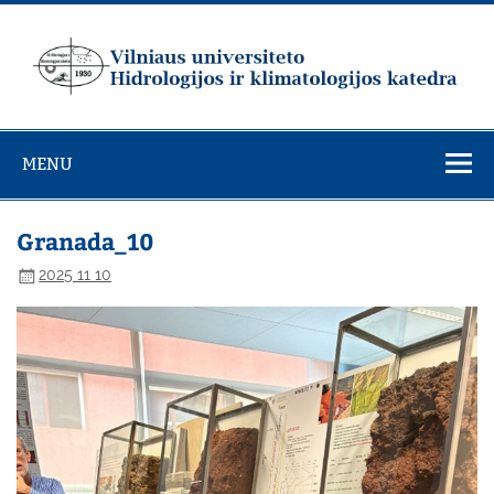
Skip
to
content
Vilniaus
universiteto
MENU
Hidrologijos ir
klimatologijos
katedra
Granada_10
2025 11 10