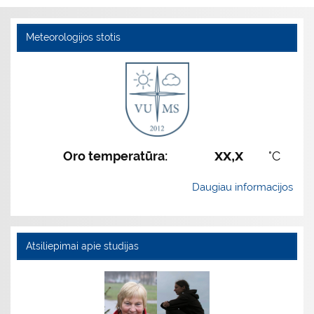
Meteorologijos stotis
xx,x
Oro temperatūra:
°C
Daugiau informacijos
Atsiliepimai apie studijas