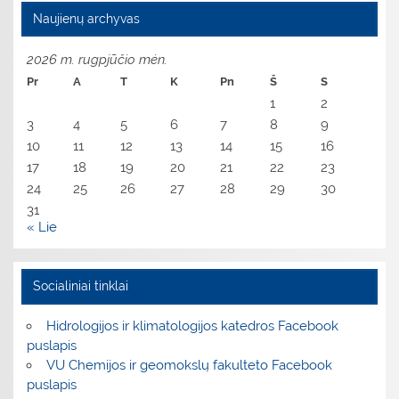
Naujienų archyvas
2026 m. rugpjūčio mėn.
Pr
A
T
K
Pn
Š
S
1
2
3
4
5
6
7
8
9
10
11
12
13
14
15
16
17
18
19
20
21
22
23
24
25
26
27
28
29
30
31
« Lie
Socialiniai tinklai
Hidrologijos ir klimatologijos katedros Facebook
puslapis
VU Chemijos ir geomokslų fakulteto Facebook
puslapis