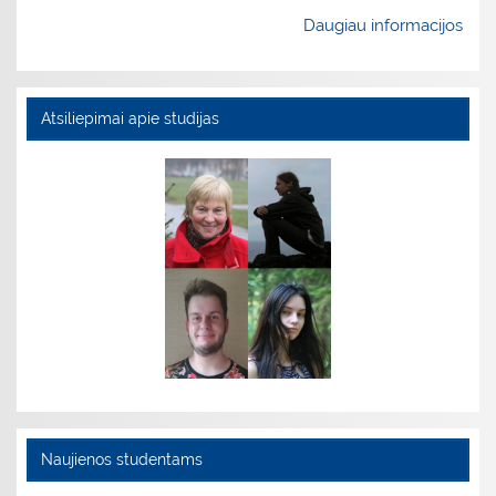
Daugiau informacijos
Atsiliepimai apie studijas
Naujienos studentams