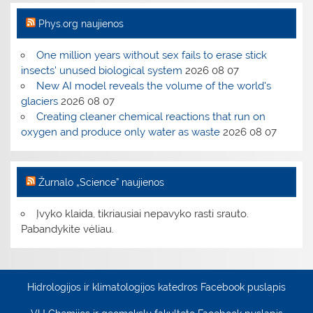
Phys.org naujienos
One million years without sex fails to erase stick
insects' unused biological system
2026 08 07
New AI model reveals the volume of the world's
glaciers
2026 08 07
Creating cleaner chemical reactions that run on
oxygen and produce only water as waste
2026 08 07
Žurnalo „Science” naujienos
Įvyko klaida, tikriausiai nepavyko rasti srauto.
Pabandykite vėliau.
Hidrologijos ir klimatologijos katedros Facebook puslapis