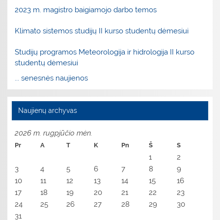
2023 m. magistro baigiamojo darbo temos
Klimato sistemos studijų II kurso studentų dėmesiui
Studijų programos Meteorologija ir hidrologija II kurso
studentų dėmesiui
... senesnės naujienos
Naujienų archyvas
2026 m. rugpjūčio mėn.
Pr
A
T
K
Pn
Š
S
1
2
3
4
5
6
7
8
9
10
11
12
13
14
15
16
17
18
19
20
21
22
23
24
25
26
27
28
29
30
31