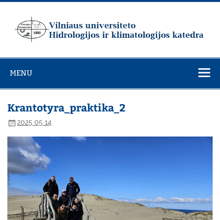
Skip
to
content
Vilniaus
universiteto
MENU
Hidrologijos ir
klimatologijos
katedra
Krantotyra_praktika_2
2025 05 14