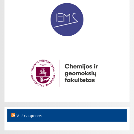
-----
VU naujienos