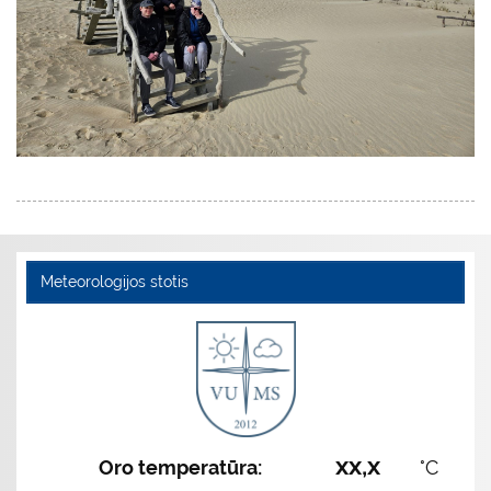
Meteorologijos stotis
xx,x
Oro temperatūra:
°C