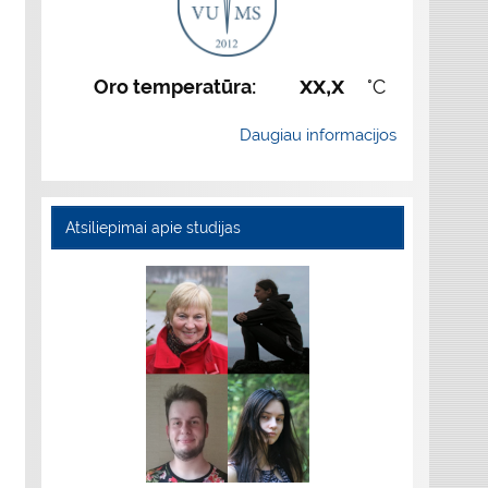
xx,x
Oro temperatūra:
°C
Daugiau informacijos
Atsiliepimai apie studijas