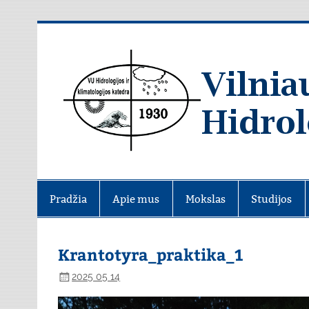
Skip
to
content
Pradžia
Apie mus
Mokslas
Studijos
Krantotyra_praktika_1
2025 05 14