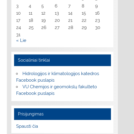
3
4
5
6
7
8
9
10
11
12
13
14
15
16
17
18
19
20
21
22
23
24
25
26
27
28
29
30
31
« Lie
Socialiniai tinklai
Hidrologijos ir klimatologijos katedros
Facebook puslapis
VU Chemijos ir geomokslų fakulteto
Facebook puslapis
Prisijungimas
Spausti čia