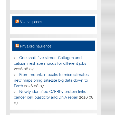
VU naujienos
Phys.org naujienos
One snail, five slimes: Collagen and
calcium reshape mucus for different jobs
2026 08 07
From mountain peaks to microclimates,
new maps bring satellite big data down to
Earth
2026 08 07
Newly identified C/EBPγ protein links
cancer cell plasticity and DNA repair
2026 08
07