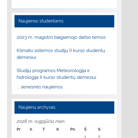
Naujienos studentams
2023 m. magistro baigiamojo darbo temos
Klimato sistemos studijų II kurso studentų
dėmesiui
Studijų programos Meteorologija ir
hidrologija II kurso studentų dėmesiui
... senesnės naujienos
Naujienų archyvas
2026 m. rugpjūčio mėn.
Pr
A
T
K
Pn
Š
S
1
2