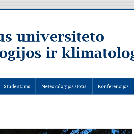
Studentams
Meteorologijos stotis
Konferencijos